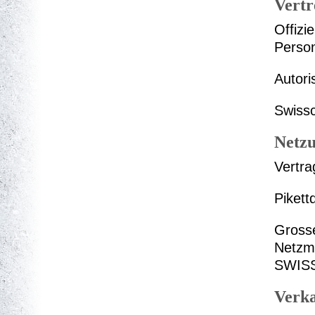
Vertr
Offizi
Perso
Autori
Swissc
Netzu
Vertr
Piket
Gross
Netzm
SWIS
Verk