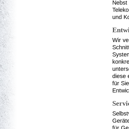
Nebst 
Telek
und Ko
Entw
Wir ve
Schnit
System
konkr
unters
diese 
für Si
Entwic
Servi
Selbst
Gerät
für Ge