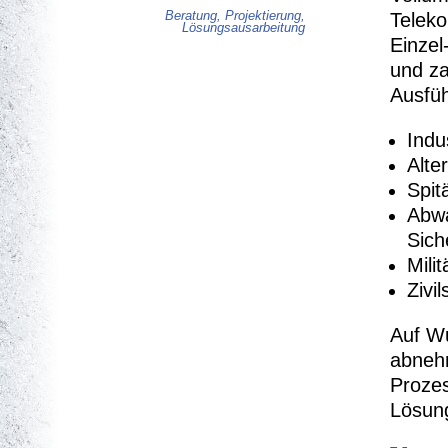
Beratung, Projektierung,
Teleko
Lösungsausarbeitung
Einzel
und za
Ausfüh
Indu
Alte
Spit
Abwa
Sich
Mili
Zivi
Auf Wu
abnehm
Prozes
Lösung