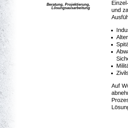
Einzel
Beratung, Projektierung,
Lösungsausarbeitung
und za
Ausfüh
Indu
Alte
Spit
Abwa
Sich
Mili
Zivi
Auf Wu
abnehm
Prozes
Lösung